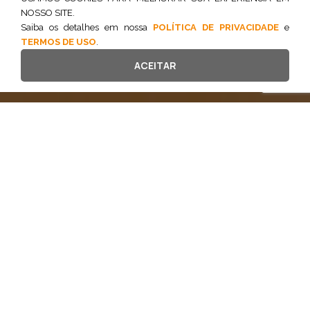
NOSSO SITE.
Agende uma consultoria estratégica
Saiba os detalhes em nossa
POLÍTICA DE PRIVACIDADE
e
TERMOS DE USO
.
ACEITAR
Estruturamos soluções sob
medida para proteger